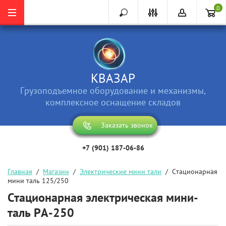
0
КВАЗАР
Грузоподъемное оборудование и механизмы,
комплексное оснащение складов
Заказать звонок
+7 (901) 187-06-86
Главная
  /  
Магазин
  /  
Электрические мини тали
  /  Стационарная 
мини таль 125/250
Стационарная электрическая мини-
таль PА-250